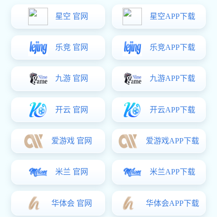
GN 477
￥0.00
夹紧安装件
夹紧安装件
关注