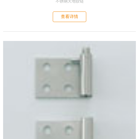
不锈钢天地铰链
查看详情