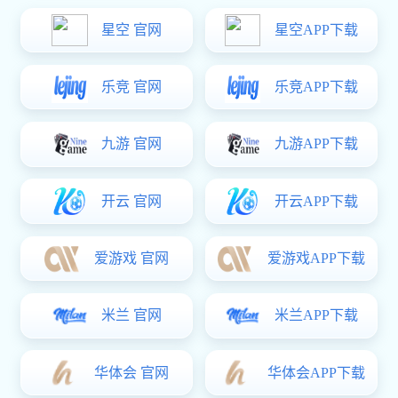
拉手、带扣拉手
富联娱乐: 磁吸、碰珠
扣件、连接件
富联娱乐: 锁
铰链、合页
支撑
滑轨
富联娱乐: 线性滑轨、滚轮
富联娱乐: 收藏门零件
平面移门零件
富联娱乐: 移门、折叠门配件
富联娱乐: 通线孔、通气孔、封边条
挂钩
富联娱乐: 脚轮
富联娱乐: 调整脚
富联娱乐: 其它通用配件