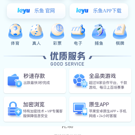
PL-60