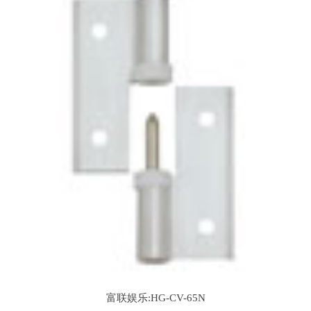
富联娱乐:HG-CV-65N