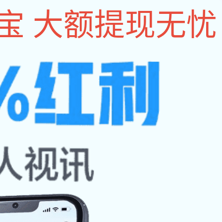
加入收藏
丨
官方微信
案
产品中心
最新资讯
联系富联娱乐
ALTRAX®