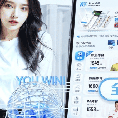
ANVEYOR®
零的电缆解决方...
查看详情