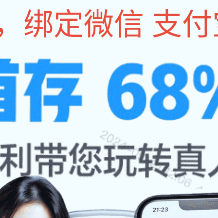
pgfl官网！
网站富联娱乐
关于富联娱乐
解决方
电缆拖链配件
富联娱乐: FLATVEYOR®
CLEANVEYOR®
TOT