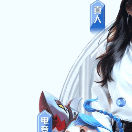
全部产品
椿本
东明
PEM
世嘉智尼
CLE
罗勒
实现发尘为
雅固拉
伊莉莎冈特
索斯科